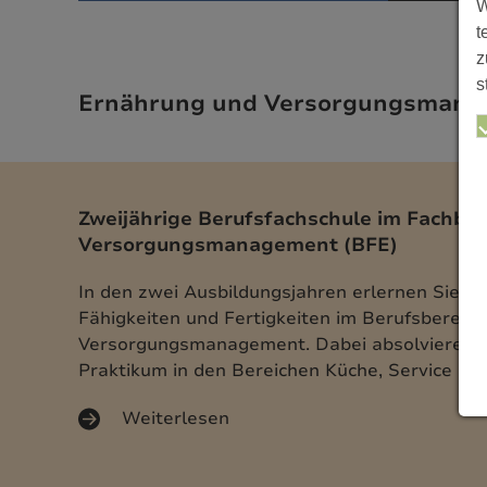
W
t
z
s
Ernährung und Versorgungsman
Zweijährige Berufsfachschule im Fachbe
Versorgungsmanagement (BFE)
In den zwei Ausbildungsjahren erlernen Sie be
Fähigkeiten und Fertigkeiten im Berufsbereic
Versorgungsmanagement. Dabei absolvieren 
Praktikum in den Bereichen Küche, Service un
Weiterlesen