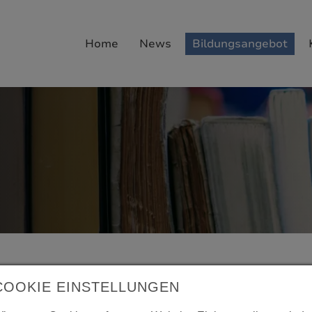
Home
News
Bildungsangebot
COOKIE EINSTELLUNGEN
g und Versorgungsmanagement
Hauptschule nach Klasse 9