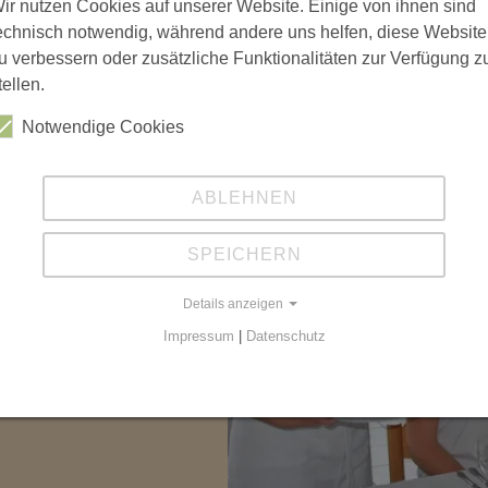
ir nutzen Cookies auf unserer Website. Einige von ihnen sind
echnisch notwendig, während andere uns helfen, diese Website
u verbessern oder zusätzliche Funktionalitäten zur Verfügung z
tellen.
agement
Notwendige Cookies
ABLEHNEN
reich Ernährungs- und
SPEICHERN
rufliche Kenntnisse,
Details anzeigen
h Ernährungs- und
Impressum
|
Datenschutz
Sie insgesamt 16 Wochen
d Housekeeping.