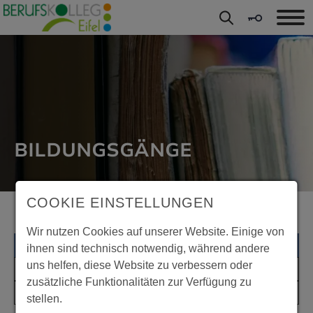
Direkt zu den Inhalten springen
BILDUNGSGÄNGE
COOKIE EINSTELLUNGEN
Wir nutzen Cookies auf unserer Website. Einige von
Alle Filter zurücksetzen
ihnen sind technisch notwendig, während andere
uns helfen, diese Website zu verbessern oder
Ernährung und Versorgungsmanagement
zusätzliche Funktionalitäten zur Verfügung zu
Berufsausbildungsvertrag liegt vor
stellen.