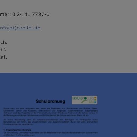
er: 0 24 41 7797-0
info(at)bkeifel.de
ch:
t 2
all