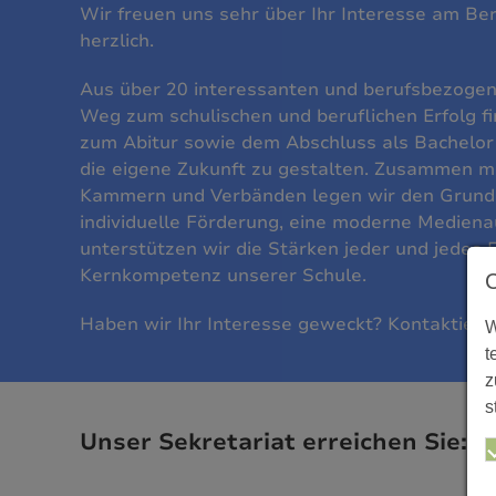
Wir freuen uns sehr über Ihr Interesse am Ber
herzlich.
Aus über 20 interessanten und berufsbezogen
Weg zum schulischen und beruflichen Erfolg f
zum Abitur sowie dem Abschluss als Bachelor 
die eigene Zukunft zu gestalten. Zusammen mi
Kammern und Verbänden legen wir den Grundste
individuelle Förderung, eine moderne Mediena
unterstützen wir die Stärken jeder und jedes E
Kernkompetenz unserer Schule.
Haben wir Ihr Interesse geweckt? Kontaktieren
W
t
z
s
Unser Sekretariat erreichen Sie: