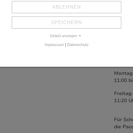
Ihre Ansprechpartnerinnen
Sie err
ABLEHNEN
Frau Becker
Telefoni
Frau Witt
SPEICHERN
Montag 
Details anzeigen
Impressum
|
Datenschutz
Freitag
Persönli
Montag 
11:00 b
Freitag:
11:20 U
Für Sch
die Pau