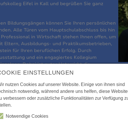
ufskolleg Eifel in Kall und begrüßen Sie ganz
en Bildungsgängen können Sie Ihren persönlichen
inden. Alle Türen vom Hauptschulabschluss bis hin
Professional in Wirtschaft stehen Ihnen offen, um
t Eltern, Ausbildungs- und Praktikumsbetrieben,
in für Ihren beruflichen Erfolg. Durch
usstattung und ein engagiertes Kollegium
inzelnen. Dabei ist guter Unterricht die
COOKIE EINSTELLUNGEN
 Sie uns oder erleben Sie unsere Schule!
ir nutzen Cookies auf unserer Website. Einige von ihnen sind
echnisch notwendig, während andere uns helfen, diese Website
u verbessern oder zusätzliche Funktionalitäten zur Verfügung z
tellen.
Notwendige Cookies