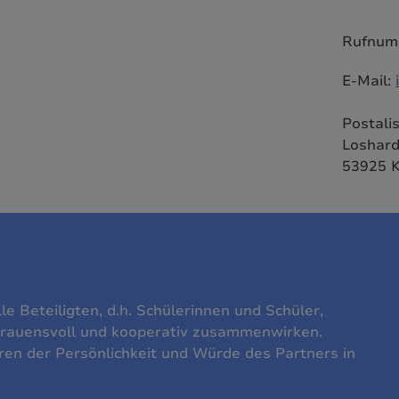
Rufnumm
E-Mail:
Postalis
Loshard
53925 K
le Beteiligten, d.h. Schülerinnen und Schüler,
ertrauensvoll und kooperativ zusammenwirken.
en der Persönlichkeit und Würde des Partners in