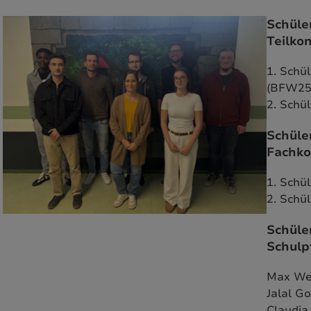
Schüle
Teilko
1. Schü
(BFW25
2. Schü
Schüle
Fachk
1. Schü
2. Schü
Schüle
Schulp
Max We
Jalal G
Claudia