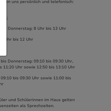
eichen uns persönlich und telefonisch:
sch:
bis Donnerstag: 8 Uhr bis 13 Uhr
: 8 Uhr bis 12 Uhr
ch:
bis Donnerstag: 09:10 bis 09:30 Uhr,
is 11:20 Uhr sowie 12:50 bis 13:10 Uhr
 09:10 bis 09:30 Uhr sowie 11:00 bis
hr
üler und Schülerinnen im Haus gelten
senzeiten als Sprechzeiten.