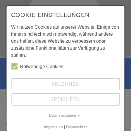
COOKIE EINSTELLUNGEN
Wir nutzen Cookies auf unserer Website. Einige von
ihnen sind technisch notwendig, während andere
uns helfen, diese Website zu verbessern oder
zusätzliche Funktionalitäten zur Verfügung zu
stellen.
Notwendige Cookies
Name: Gina Gerosa
E-Mail:
gerosa(at)bkeifel.de
ABLEHNEN
SPEICHERN
Ihr idealer Ausgangspunkt für Ihre
Ausbildung oder Ihr Studium
Details anzeigen
Entdecken Sie die zweijährige Berufsfachschule
Impressum
|
Datenschutz