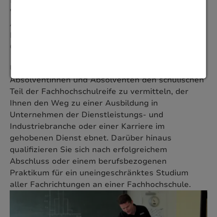
für Wirtschaft und Verwaltung, auch bekannt als
"Höhere Handelsschule", die eine umfassende
Ausbildung bietet und sowohl berufliche
Fähigkeiten als auch eine solide wirtschaftliche
Grundausbildung vermittelt.
Unser zentrales Ziel ist es, unseren
Absolventinnen und Absolventen den schulischen
Teil der Fachhochschulreife zu vermitteln, der
Ihnen den Weg zu einer Ausbildung in
Unternehmen der Dienstleistungs- und
Industriebranche oder einer Karriere im
gehobenen Dienst ebnet. Darüber hinaus
qualifizieren Sie sich nach erfolgreichem
Abschluss oder einem berufsbezogenen
Praktikum für ein uneingeschränktes Studium
aller Fachrichtungen an einer Fachhochschule.