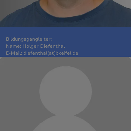
Bildungsgangleiter:
Name: Holger Diefenthal
E-Mail:
diefenthal(at)bkeifel.de