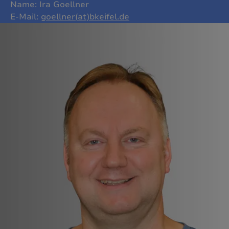
Name: Ira Goellner
E-Mail:
goellner(at)bkeifel.de